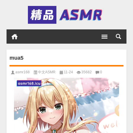
mua5
asmr168
中文ASMR
11-24
35682
0