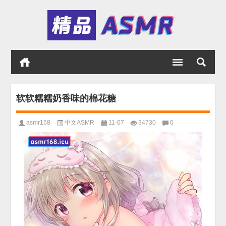
软软糯糯奶香味的棉花糖
asmr168
中文ASMR
11-07
34730
0