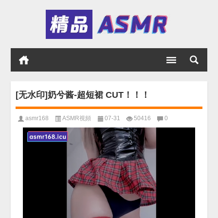
[无水印]奶兮酱-超短裙 CUT！！！
asmr168
ASMR視頻
07-31
50416
0