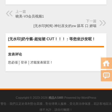
上一篇
晓美-V3会员视频1
下一篇
[无水印]蛇蛇-神社巫女的zw 舔耳 口 娇喘
[无水印]奶兮酱-超短裙 CUT！！！：等您坐沙发呢！
发表评论
您必须
[ 登录 ]
才能发表留言！
Copyright © 2023-2026
精品ASMR
Powered by
WordPress
警告：我們立足於美利堅合眾國，對全球華人服務，受北美法律保護，若訪客地區法
律不允許，請自行離開！