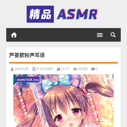
芦荟胶轻声耳语
asmr168
中文ASMR
11-07
33280
0