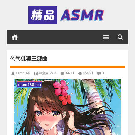
色气狐狸三部曲
asmr168
中文ASMR
09-21
45931
0