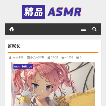
监狱长
asmr168
中文ASMR
07-31
44552
0