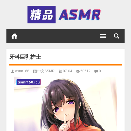
牙科巨乳护士
asmr168
中文ASMR
07-04
50512
0