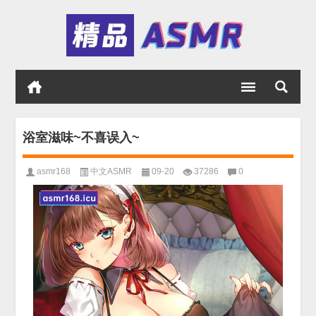
浴室滋味~不喜误入~
asmr168
中文ASMR
09-20
37286
0