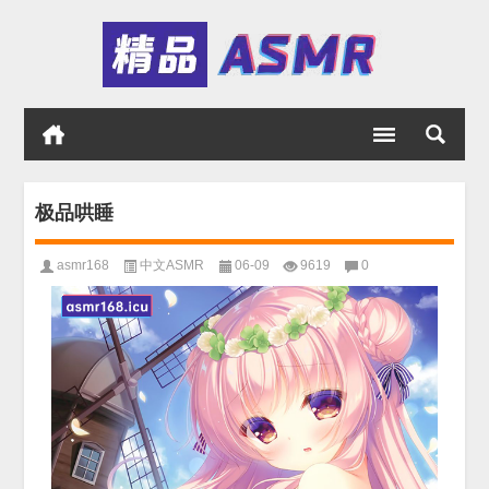
极品哄睡
asmr168
中文ASMR
06-09
9619
0