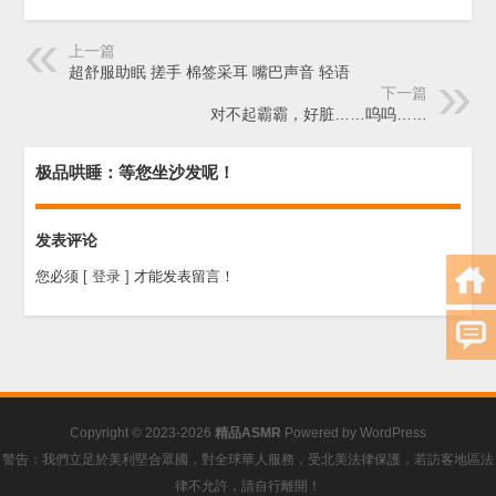
上一篇
超舒服助眠 搓手 棉签采耳 嘴巴声音 轻语
下一篇
对不起霸霸，好脏……呜呜……
极品哄睡：等您坐沙发呢！
发表评论
您必须
[ 登录 ]
才能发表留言！
Copyright © 2023-2026
精品ASMR
Powered by
WordPress
警告：我們立足於美利堅合眾國，對全球華人服務，受北美法律保護，若訪客地區法
律不允許，請自行離開！