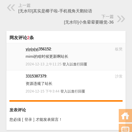
上一篇
[无水印]其实是椰子啦-手机视角天鹅轻语
下一篇
[无水印]小鱼晕晕要睡觉-36
网友评论
2
条
yjyjyjyj356152
:
板凳
mimi的啥时候更新啊站长
2024-12-13 上午11:25
登入以進行回覆
3315387379
:
沙发
资源违规了站长
2024-12-15 下午3:44
登入以進行回覆
发表评论
您必须
[ 登录 ]
才能发表留言！