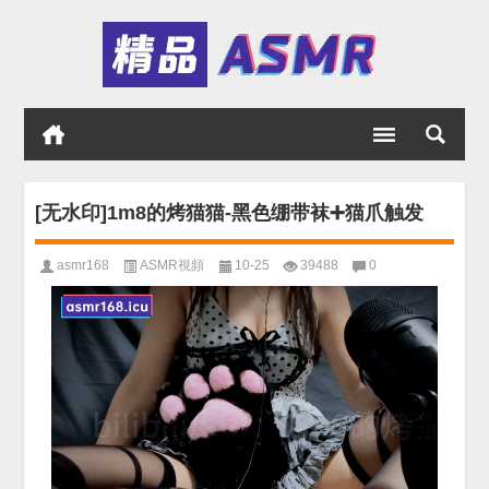
[无水印]1m8的烤猫猫-黑色绷带袜➕猫爪触发
asmr168
ASMR視頻
10-25
39488
0