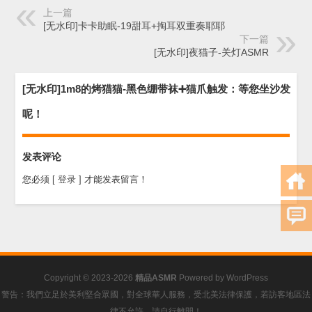
上一篇
[无水印]卡卡助眠-19甜耳+掏耳双重奏耶耶
下一篇
[无水印]夜猫子-关灯ASMR
[无水印]1m8的烤猫猫-黑色绷带袜➕猫爪触发：等您坐沙发
呢！
发表评论
您必须
[ 登录 ]
才能发表留言！
Copyright © 2023-2026
精品ASMR
Powered by
WordPress
警告：我們立足於美利堅合眾國，對全球華人服務，受北美法律保護，若訪客地區法
律不允許，請自行離開！