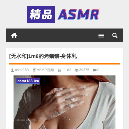
[无水印]1m8的烤猫猫-身体乳
asmr168
ASMR視頻
11-02
39375
0