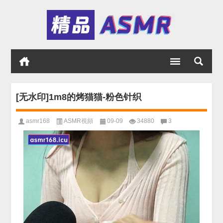
[无水印]1m8的烤猫猫-粉色针织
asmr168
ASMR視頻
09-09
34880
3