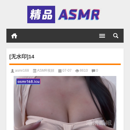
[无水印]14
asmr168
ASMR視頻
07-07
8610
0