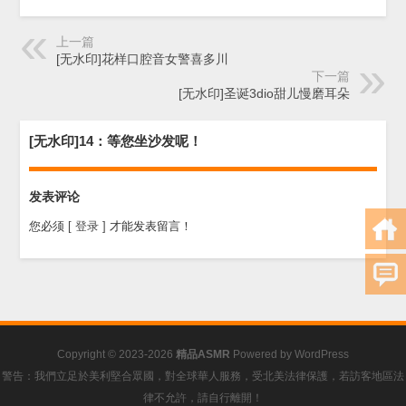
上一篇
[无水印]花样口腔音女警喜多川
下一篇
[无水印]圣诞3dio甜儿慢磨耳朵
[无水印]14：等您坐沙发呢！
发表评论
您必须
[ 登录 ]
才能发表留言！
Copyright © 2023-2026
精品ASMR
Powered by
WordPress
警告：我們立足於美利堅合眾國，對全球華人服務，受北美法律保護，若訪客地區法
律不允許，請自行離開！