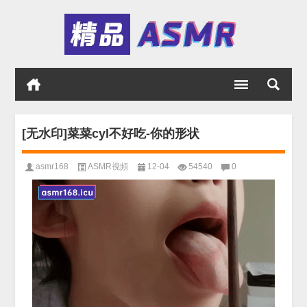
[无水印]菜菜cyl不好吃-你的形状
asmr168
ASMR視頻
12-04
54540
0