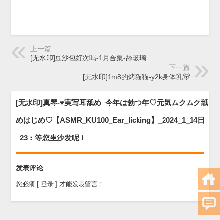
上一篇
[无水印]豆沙包好次吗-1月合集-舔玻璃
下一篇
[无水印]1m8的烤猫猫-y2k身体乳🐻
[无水印]真琴-♥️実写耳舐め_今年は勃つ年♡元気ムクムク舐
めはじめ♡【ASMR_KU100_Ear_licking】_2024_1_14日
_23：等您坐沙发呢！
发表评论
您必须
[ 登录 ]
才能发表留言！