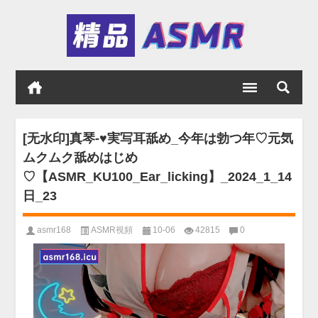
[无水印]真琴-♥️実写耳舐め_今年は勃つ年♡元気
ムクムク舐めはじめ
♡【ASMR_KU100_Ear_licking】_2024_1_14
日_23
asmr168
ASMR視頻
10-06
42815
0