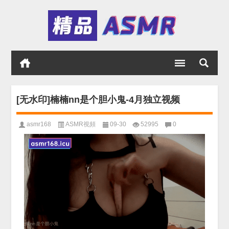
[无水印]楠楠nn是个胆小鬼-4月独立视频
asmr168
ASMR視頻
09-30
52995
0