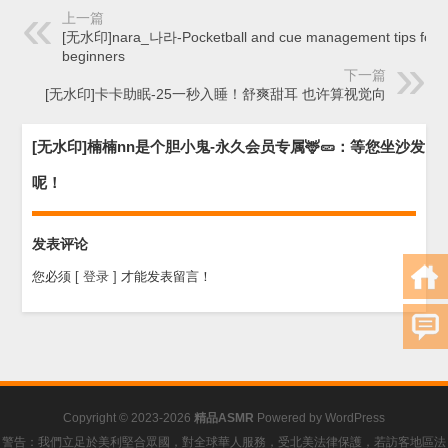
上一篇
[无水印]nara_나라-Pocketball and cue management tips for
beginners
下一篇
[无水印]卡卡助眠-25一秒入睡！舒爽甜耳 也许算视觉向
[无水印]楠楠nn是个胆小鬼-永久会员专属🦌🥒：等您坐沙发
呢！
发表评论
您必须
[ 登录 ]
才能发表留言！
Copyright © 2023-2026
精品ASMR
Powered by
WordPress
警告：我們立足於美利堅合眾國，對全球華人服務，受北美法律保護，若訪客地區法