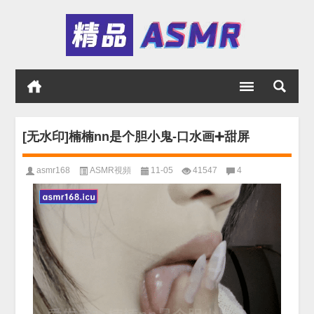
[无水印]楠楠nn是个胆小鬼-口水画➕甜屏
asmr168
ASMR視頻
11-05
41547
4