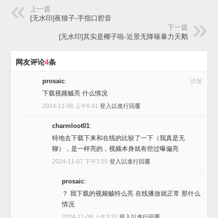
上一篇
[无水印]夜猫子-手指口腔音
下一篇
[无水印]其实是椰子啦-近景无降噪暴力天鹅
网友评论
4
条
prosaic
:
沙发
下载视频贼亮 什么情况
2024-11-06 上午6:41
登入以進行回覆
charmloot01
:
特地去下载下来和在线的比较了一下（我真是无
聊），是一样亮的，视频本身就有些过曝偏亮
2024-11-07 下午3:55
登入以進行回覆
prosaic
:
？ 我下载的视频贼特么亮 在线播放就正常 那什么
情况
2024-11-08 上午3:37
登入以進行回覆