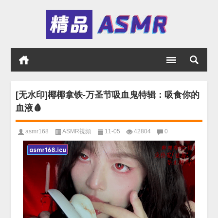
[无水印]椰椰拿铁-万圣节吸血鬼特辑：吸食你的
血液🩸
asmr168
ASMR視頻
11-05
42804
0