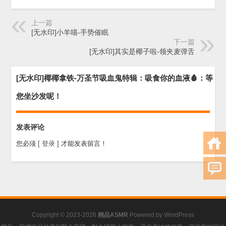
上一篇
[无水印]小羊喵-手势催眠
下一篇
[无水印]其实是椰子啦-领夹麦弹舌
[无水印]椰椰拿铁-万圣节吸血鬼特辑：吸食你的血液🩸：等
您坐沙发呢！
发表评论
您必须
[ 登录 ]
才能发表留言！
Copyright © 2023-2026
精品ASMR
Powered by
WordPress