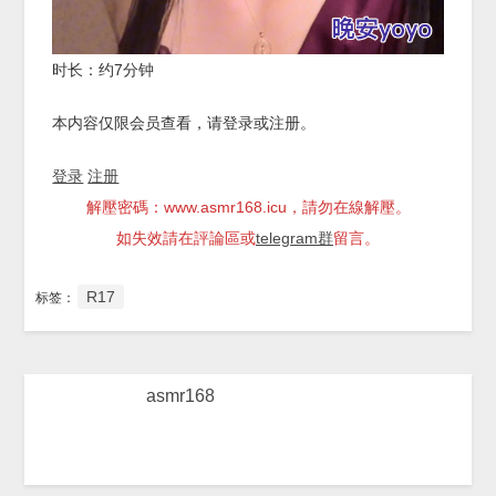
时长：约7分钟
本内容仅限会员查看，请登录或注册。
登录
注册
解壓密碼：www.asmr168.icu，請勿在線解壓。
如失效請在評論區或
telegram群
留言。
R17
标签：
asmr168