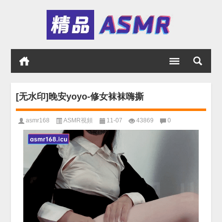
[无水印]晚安yoyo-修女袜袜嗨撕
asmr168
ASMR視頻
11-07
43869
0