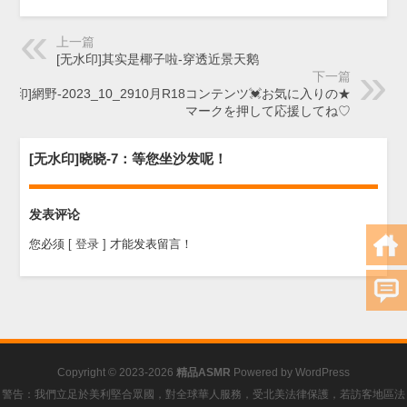
上一篇
[无水印]其实是椰子啦-穿透近景天鹅
下一篇
无水印]網野-2023_10_2910月R18コンテンツ💓お気に入りの★
マークを押して応援してね♡
[无水印]晓晓-7：等您坐沙发呢！
发表评论
您必须
[ 登录 ]
才能发表留言！
Copyright © 2023-2026
精品ASMR
Powered by
WordPress
警告：我們立足於美利堅合眾國，對全球華人服務，受北美法律保護，若訪客地區法