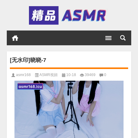
[无水印]晓晓-7
asmr168
ASMR視頻
10-18
39469
0