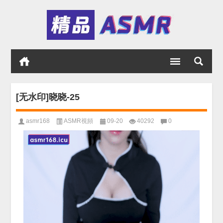
[无水印]晓晓-25
asmr168
ASMR視頻
09-20
40292
0