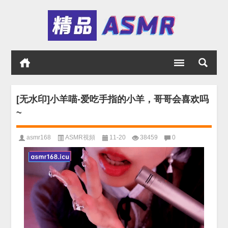
[无水印]小羊喵-爱吃手指的小羊，哥哥会喜欢吗
~
asmr168
ASMR視頻
11-20
38459
0