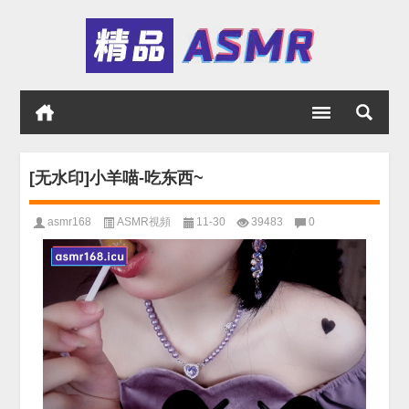
[无水印]小羊喵-吃东西~
asmr168
ASMR視頻
11-30
39483
0