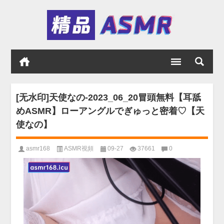
[无水印]天使なの-2023_06_20冒頭無料【耳舐
めASMR】ローアングルでぎゅっと密着♡【天
使なの】
asmr168
ASMR視頻
09-27
37661
0