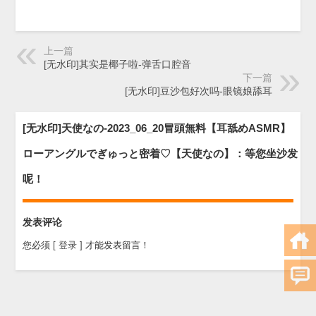
上一篇
[无水印]其实是椰子啦-弹舌口腔音
下一篇
[无水印]豆沙包好次吗-眼镜娘舔耳
[无水印]天使なの-2023_06_20冒頭無料【耳舐めASMR】
ローアングルでぎゅっと密着♡【天使なの】：等您坐沙发
呢！
发表评论
您必须
[ 登录 ]
才能发表留言！