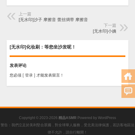
上一篇
[无水印]沙子 摩擦音 蕾丝绸带 摩擦音
下一篇
[无水印]小姨
[无水印]化妆刷：等您坐沙发呢！
发表评论
您必须
[ 登录 ]
才能发表留言！
Copyright © 2023-2026
精品ASMR
Powered by
WordPress
警告：我們立足於美利堅合眾國，對全球華人服務，受北美法律保護，若訪客地區法
律不允許，請自行離開！