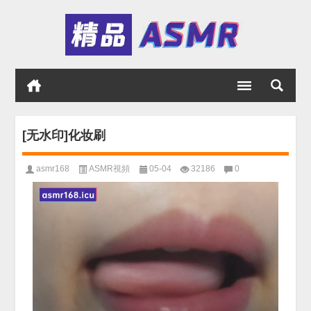
[无水印]化妆刷
asmr168
ASMR視頻
05-04
32186
0