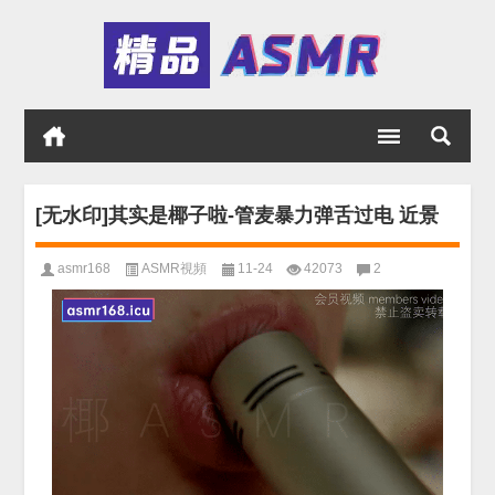
[无水印]其实是椰子啦-管麦暴力弹舌过电 近景
asmr168
ASMR視頻
11-24
42073
2