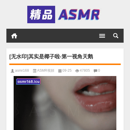
[无水印]其实是椰子啦-第一视角天鹅
asmr168
ASMR視頻
09-25
47805
0