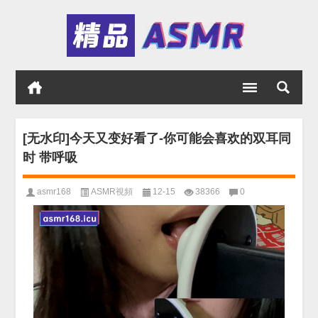
[无水印]今天又变好看了-你可能会喜欢的双耳同
时 带呼吸
asmr168
ASMR視頻
12-15
38366
0