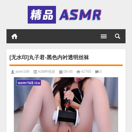
[无水印]丸子君-黑色内衬透明丝袜
asmr168
ASMR視頻
08-05
42760
0