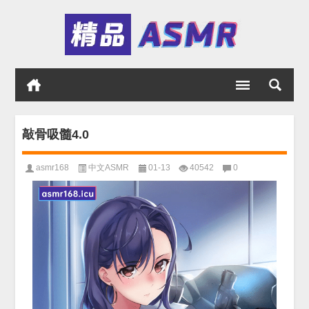
敲骨吸髓4.0
asmr168
中文ASMR
01-13
40542
0