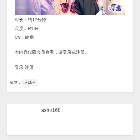
时长：约17分钟
尺度：R18+
CV：岭幽
本内容仅限会员查看，请登录或注册。
登录
注册
R18+
标签：
asmr168