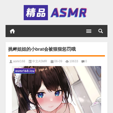
挑衅姐姐的小brat会被狠狠惩罚哦
asmr168
中文ASMR
06-09
10633
0