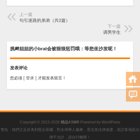
上一篇
勾引迷路的弟弟（共2篇）
下一篇
调男学生
挑衅姐姐的小brat会被狠狠惩罚哦：等您坐沙发呢！
发表评论
您必须
[ 登录 ]
才能发表留言！
Copyright © 2023-2026
精品ASMR
Powered by
WordPress
警告：我們立足於美利堅合眾國，對全球華人服務，受北美法律保護，若訪客地區法
律不允許，請自行離開！