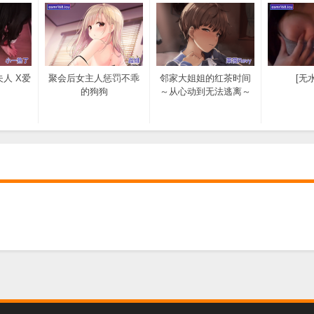
夫人 X爱
聚会后女主人惩罚不乖
邻家大姐姐的红茶时间
[无水
的狗狗
～从心动到无法逃离～