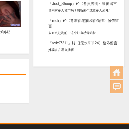
「
Just_Sheep
」於〈
會員說明
〉發佈留言
请问有多人音声吗？想听两个或更多人舔耳/…
「
moli
」於〈
背着你老婆和你偷情
〉發佈留
言
印]42
多来点赴吻的，这个好有感觉站长
「
yxh97311
」於〈
[无水印]124
〉發佈留言
她现在在哪直播啊