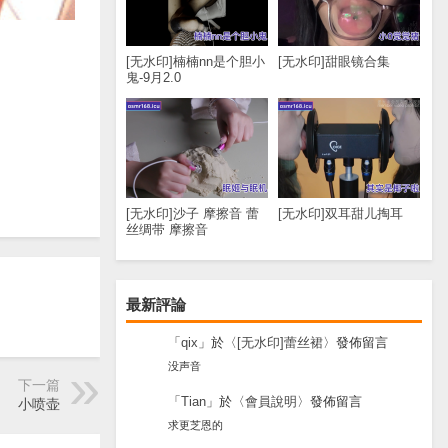
[无水印]楠楠nn是个胆小
[无水印]甜眼镜合集
鬼-9月2.0
[无水印]沙子 摩擦音 蕾
[无水印]双耳甜儿掏耳
丝绸带 摩擦音
最新評論
「
qix
」於〈
[无水印]蕾丝裙
〉發佈留言
没声音
下一篇
「
Tian
」於〈
會員說明
〉發佈留言
小喷壶
求更芝恩的