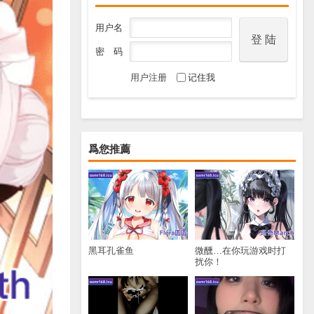
用户名
密 码
用户注册
记住我
爲您推薦
黑耳孔雀鱼
微醺…在你玩游戏时打
扰你！