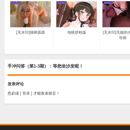
[无水印]猫咪舔舐
地铁炒粉版
[无水印]无能的
导师
手冲问答（第1-3期）：等您坐沙发呢！
发表评论
被狠狠教育（共2篇）
洗脑足交
您必须
[ 登录 ]
才能发表留言！