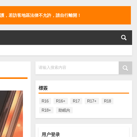
護，若訪客地區法律不允許，請自行離開！
请输入搜索内容
標簽
R16
R16+
R17
R17+
R18
R18+
助眠向
用户登录