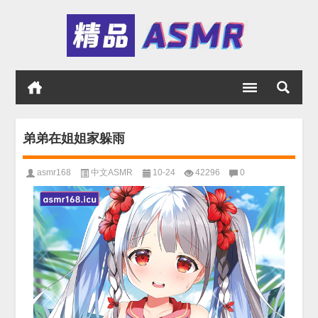
弟弟在姐姐家躲雨
asmr168
中文ASMR
10-24
42296
0