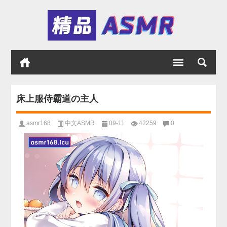
床上服侍霸道の主人
asmr168
中文ASMR
09-11
42259
0