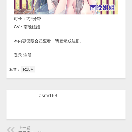
时长：约9分钟
CV：南晚姐姐
本内容仅限会员查看，请登录或注册。
登录
注册
R18+
标签：
asmr168
上一篇