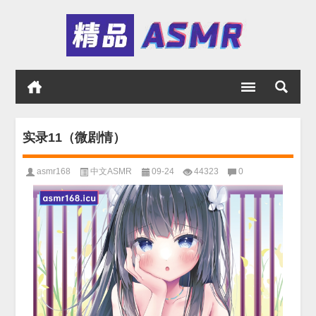
实录11（微剧情）
asmr168
中文ASMR
09-24
44323
0