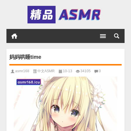
妈妈哄睡time
asmr168
中文ASMR
10-13
34105
0