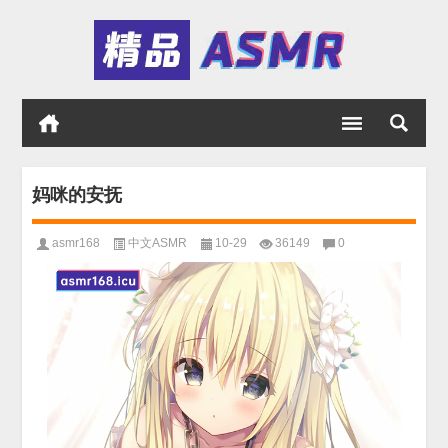
妈咪的安抚
asmr168
中文ASMR
10-29
36149
0