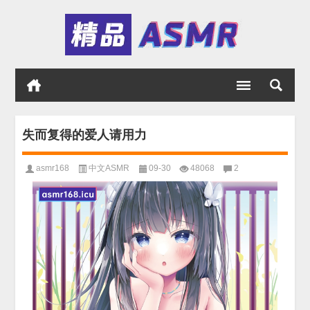
失而复得的爱人请用力
asmr168
中文ASMR
09-30
48068
2