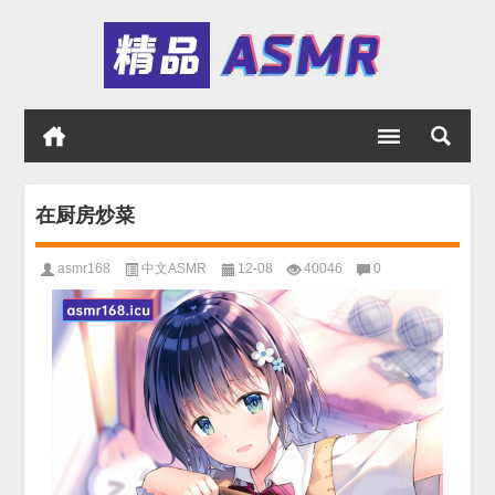
在厨房炒菜
asmr168
中文ASMR
12-08
40046
0