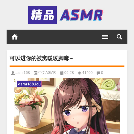
可以进你的被窝暖暖脚嘛～
asmr168
中文ASMR
09-28
41409
0