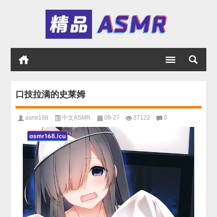
口技拉满的史莱姆
asmr168
中文ASMR
09-27
37122
0