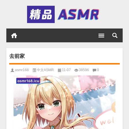
去前家
asmr168
中文ASMR
11-07
38596
0