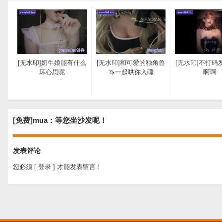
[无水印]奶牛娘能有什么
[无水印]和可爱的独角兽
[无水印]不打码
坏心思呢
🦄一起哄你入睡
啊啊
[免费]mua：等您坐沙发呢！
发表评论
[无水印]温柔妈妈轻语陪
耳朵超有感觉的酥麻触
伴ASMR 专治各种焦虑
发 最喜欢这样哄宝宝力
您必须
[ 登录 ]
才能发表留言！
失眠 圈圈助眠哄睡沉浸
式剧情