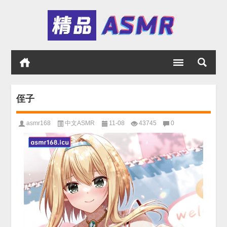
侄子
asmr168
中文ASMR
11-08
43745
0