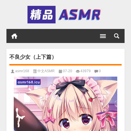
不良少女（上下篇）
asmr168
中文ASMR
07-20
43979
0