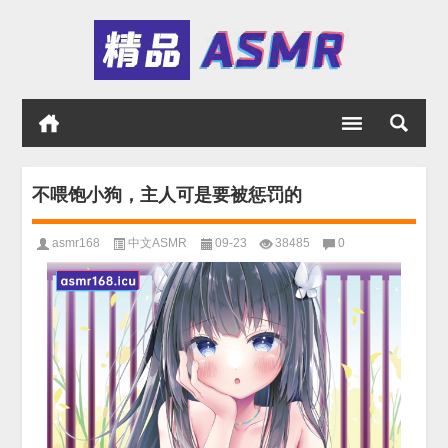
不喂饱小狗，主人可是要被惩罚的
asmr168
中文ASMR
09-23
38485
0